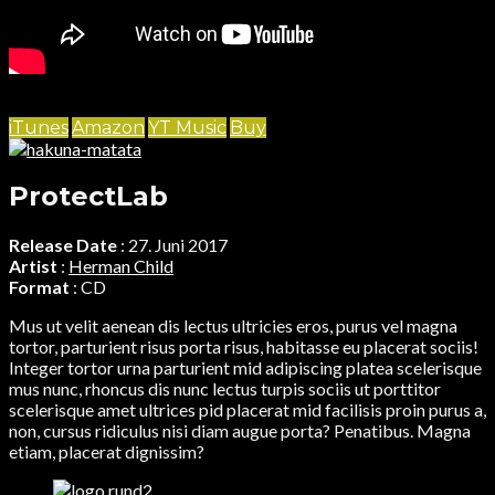
iTunes
Amazon
YT Music
Buy
ProtectLab
Release Date
: 27. Juni 2017
Artist
:
Herman Child
Format
: CD
Mus ut velit aenean dis lectus ultricies eros, purus vel magna
tortor, parturient risus porta risus, habitasse eu placerat sociis!
Integer tortor urna parturient mid adipiscing platea scelerisque
mus nunc, rhoncus dis nunc lectus turpis sociis ut porttitor
scelerisque amet ultrices pid placerat mid facilisis proin purus a,
non, cursus ridiculus nisi diam augue porta? Penatibus. Magna
etiam, placerat dignissim?