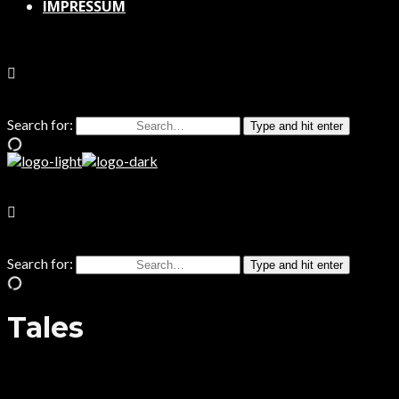
IMPRESSUM
Search for:
Type and hit enter
Search for:
Type and hit enter
Tales